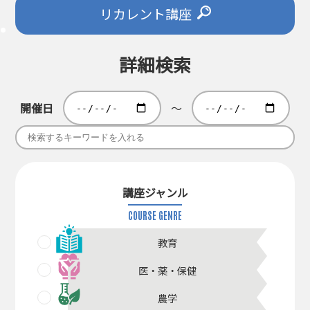
リカレント講座
詳細検索
開催日
～
講座ジャンル
COURSE GENRE
教育
医・薬・保健
農学