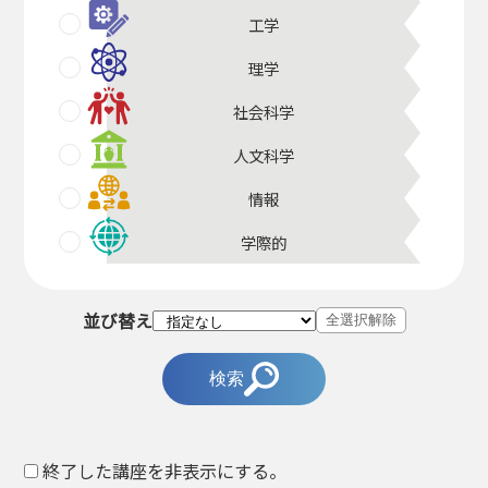
工学
理学
社会科学
人文科学
情報
学際的
並び替え
全選択解除
検索
終了した講座を非表示にする。