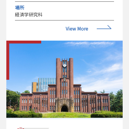
簡単な計算を独力で行えるようにし、複雑な問
場所
経済学研究科
題に対しても、定性的な理解に基づく要点を押
さえた議論ができるようになることも目標とす
View More
る。 さらに、上級者は、金融機関等で金融に関
わる定量的な分析を専門に扱うような、所謂、
クオンツ、リスク管理責任者に必要となる基礎
知識、技術を身につけることを目標とする。