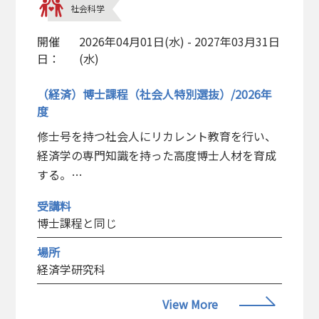
社会科学
開催
2026年04月01日(水) - 2027年03月31日
日：
(水)
（経済）博士課程（社会人特別選抜）/2026年
度
修士号を持つ社会人にリカレント教育を行い、
経済学の専門知識を持った高度博士人材を育成
する。
経済専攻経済学コース、統計学コース、地域研
受講料
究コース、経済史コース及びマネジメント専攻
博士課程と同じ
数量ファイナンスコースにおいて、社会人とし
て３年間以上の実務経験を有し、出願時に官公
場所
経済学研究科
庁・企業等に在職中であり、かつ入学時以降も
在職の見込みのある者を対象とする。
View More